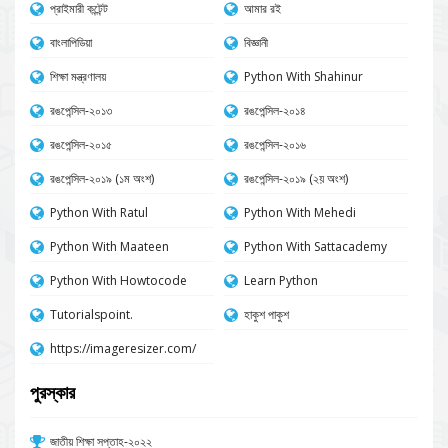
প্রাইমারী কন্টেন্ট
আমার রই
বাংলাপিডিয়া
বিজ্ঞানী
শিক্ষা মন্ত্রণালয়
Python With Shahinur
রঙপেন্সিল-২০১৩
রঙপেন্সিল-২০১৪
রঙপেন্সিল-২০১৫
রঙপেন্সিল-২০১৬
রঙপেন্সিল-২০১৯ (১ম অংশ)
রঙপেন্সিল-২০১৯ (২য় অংশ)
Python With Ratul
Python With Mehedi
Python With Maateen
Python With Sattacademy
Python With Howtocode
Learn Python
Tutorialspoint.
হাকুশ পাকুশ
https://imageresizer.com/
পুরস্কার
জাতীয় শিক্ষা সপ্তাহ-২০২২