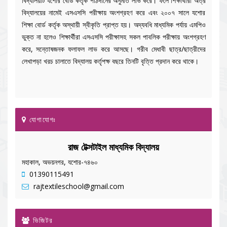
বিদ্যালয়টি যশোর বোর্ড কর্তৃক পাঠদানের অনুমতি লাভ করে। ফলে শিক্ষার্থীরা অত্র
বিদ্যালয়ের নামেই এসএসসি পরীক্ষায় অংশগ্রহণ করে এবং ২০০৭ সালে যশোর
শিক্ষা বোর্ড কর্তৃক অস্থায়ী স্বীকৃতি প্রাপ্ত হয়। অদ্যবধি মাধ্যমিক পর্যায় এমপিও
ভুক্ত না হলেও শিক্ষার্থীরা এসএসসি পরীক্ষাসহ সকল পাবলিক পরীক্ষায় অংশগ্রহণ
করে, সন্তোষজনক ফলাফল লাভ করে আসছে। গরীব মেধাবী ছাত্র/ছাত্রীদের
লেখাপড়া খরচ চালাতে বিদ্যালয় কর্তৃপক্ষ বছরে তিনটি বৃত্তি প্রদান করে থাকে।
যোগাযোগঃ
রাজ টেক্সটাইল মাধ্যমিক বিদ্যালয়
মহাকাল, অভয়নগর, যশোর-৭৪৬০
01390115491
rajtextileschool@gmail.com
ভিজিটর