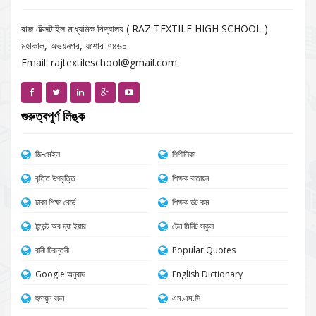
রাজ টেক্সটাইল মাধ্যমিক বিদ্যালয় ( RAZ TEXTILE HIGH SCHOOL )
মহাকাল, অভয়নগর, যশোর-৭৪৬০
Email: rajtextileschool@gmail.com
গুরুত্বপূর্ণ লিঙ্ক
জি-মেইল
পিপীলিকা
বৃত্তি উপবৃত্তি
শিক্ষক বাতায়ন
ঢাকা শিক্ষা বোর্ড
শিক্ষক ডট কম
ষ্টুডেন্ট অব দ্যা ইয়ার
টেন মিনিট স্কুল
বানী চিরন্তনী
Popular Quotes
Google অনুবাদ
English Dictionary
হুমায়ুন বচন
এম.এম.সি