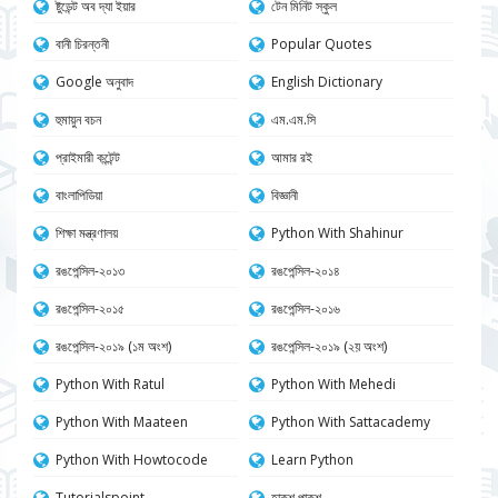
ষ্টুডেন্ট অব দ্যা ইয়ার
টেন মিনিট স্কুল
বানী চিরন্তনী
Popular Quotes
Google অনুবাদ
English Dictionary
হুমায়ুন বচন
এম.এম.সি
প্রাইমারী কন্টেন্ট
আমার রই
বাংলাপিডিয়া
বিজ্ঞানী
শিক্ষা মন্ত্রণালয়
Python With Shahinur
রঙপেন্সিল-২০১৩
রঙপেন্সিল-২০১৪
রঙপেন্সিল-২০১৫
রঙপেন্সিল-২০১৬
রঙপেন্সিল-২০১৯ (১ম অংশ)
রঙপেন্সিল-২০১৯ (২য় অংশ)
Python With Ratul
Python With Mehedi
Python With Maateen
Python With Sattacademy
Python With Howtocode
Learn Python
Tutorialspoint.
হাকুশ পাকুশ