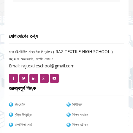
যোগাযোগের তথ্য
রাজ টেক্সটাইল মাধ্যমিক বিদ্যালয় ( RAZ TEXTILE HIGH SCHOOL )
মহাকাল, অভয়নগর, যশোর-৭৪৬০
Email: rajtextileschool@gmail.com
গুরুত্বপূর্ণ লিঙ্ক
জি-মেইল
পিপীলিকা
বৃত্তি উপবৃত্তি
শিক্ষক বাতায়ন
ঢাকা শিক্ষা বোর্ড
শিক্ষক ডট কম