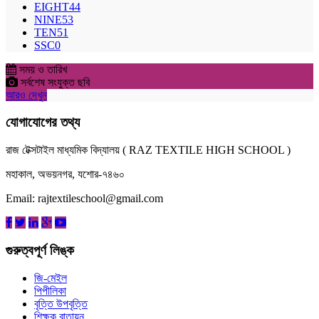
EIGHT
44
NINE
53
TEN
51
SSC
0
সময় ও তারিখ
সর্বশেষ সংযুক্ত ছবি
আরও দেখুন
যোগাযোগের তথ্য
রাজ টেক্সটাইল মাধ্যমিক বিদ্যালয় ( RAZ TEXTILE HIGH SCHOOL )
মহাকাল, অভয়নগর, যশোর-৭৪৬০
Email: rajtextileschool@gmail.com
গুরুত্বপূর্ণ লিঙ্ক
জি-মেইল
পিপীলিকা
বৃত্তি উপবৃত্তি
শিক্ষক বাতায়ন