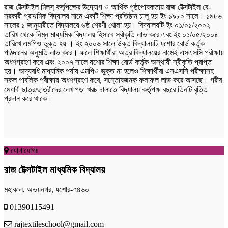
রাজ টেক্সটাইল মিলস্ কর্তৃপক্ষের উদ্যোগ ও আর্থিক পৃষ্ঠপোষকতায় রাজ টেক্সটাইল বে-
সরকারী প্রাথমিক বিদ্যালয় নামে একটি শিক্ষা প্রতিষ্ঠান চালু হয় ইং ১৯৮০ সালে। ১৯৮৬
সালের ১ জানুয়ারীতে বিদ্যালয়ে ৬ষ্ঠ শ্রেণী খোলা হয়। বিদ্যালয়টি ইং ০১/০১/২০০২
তারিখ থেকে নিম্ন মাধ্যমিক বিদ্যালয় হিসাবে স্বীকৃতি লাভ করে এবং ইং ০১/০৫/২০০৪
তারিখে এমপিও ভুক্ত হয় । ইং ২০০৬ সালে উক্ত বিদ্যালয়টি যশোর বোর্ড কর্তৃক
পাঠদানের অনুমতি লাভ করে। ফলে শিক্ষার্থীরা অত্র বিদ্যালয়ের নামেই এসএসসি পরীক্ষায়
অংশগ্রহণ করে এবং ২০০৭ সালে যশোর শিক্ষা বোর্ড কর্তৃক অস্থায়ী স্বীকৃতি প্রাপ্ত
হয়। অদ্যবধি মাধ্যমিক পর্যায় এমপিও ভুক্ত না হলেও শিক্ষার্থীরা এসএসসি পরীক্ষাসহ
সকল পাবলিক পরীক্ষায় অংশগ্রহণ করে, সন্তোষজনক ফলাফল লাভ করে আসছে। গরীব
মেধাবী ছাত্র/ছাত্রীদের লেখাপড়া খরচ চালাতে বিদ্যালয় কর্তৃপক্ষ বছরে তিনটি বৃত্তি
প্রদান করে থাকে।
যোগাযোগঃ
রাজ টেক্সটাইল মাধ্যমিক বিদ্যালয়
মহাকাল, অভয়নগর, যশোর-৭৪৬০
01390115491
rajtextileschool@gmail.com