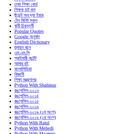
ঢাকা শিক্ষা বোর্ড
শিক্ষক ডট কম
ষ্টুডেন্ট অব দ্যা ইয়ার
টেন মিনিট স্কুল
বানী চিরন্তনী
Popular Quotes
Google অনুবাদ
English Dictionary
হুমায়ুন বচন
এম.এম.সি
প্রাইমারী কন্টেন্ট
আমার রই
বাংলাপিডিয়া
বিজ্ঞানী
শিক্ষা মন্ত্রণালয়
Python With Shahinur
রঙপেন্সিল-২০১৩
রঙপেন্সিল-২০১৪
রঙপেন্সিল-২০১৫
রঙপেন্সিল-২০১৬
রঙপেন্সিল-২০১৯ (১ম অংশ)
রঙপেন্সিল-২০১৯ (২য় অংশ)
Python With Ratul
Python With Mehedi
Python With Maateen