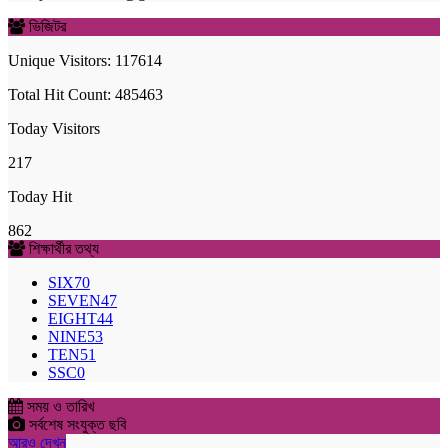
ভিজিটর
Unique Visitors: 117614
Total Hit Count: 485463
Today Visitors
217
Today Hit
862
শিক্ষার্থীর তথ্য
SIX
70
SEVEN
47
EIGHT
44
NINE
53
TEN
51
SSC
0
সময় ও তারিখ
সর্বশেষ সংযুক্ত ছবি
আরও দেখুন