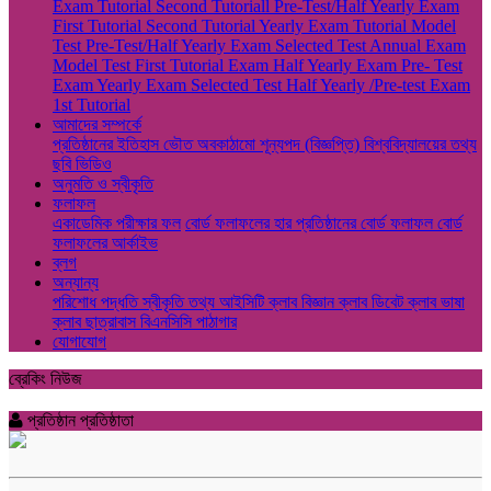
Exam
Tutorial
Second Tutoriall
Pre-Test/Half Yearly Exam
First Tutorial
Second Tutorial
Yearly Exam
Tutorial
Model
Test
Pre-Test/Half Yearly Exam
Selected Test
Annual Exam
Model Test
First Tutorial Exam
Half Yearly Exam
Pre- Test
Exam
Yearly Exam
Selected Test
Half Yearly /Pre-test Exam
1st Tutorial
আমাদের সম্পর্কে
প্রতিষ্ঠানের ইতিহাস
ভৌত অবকাঠামো
শূন্যপদ (বিজ্ঞপ্তি)
বিশ্ববিদ্যালয়ের তথ্য
ছবি
ভিডিও
অনুমতি ও স্বীকৃতি
ফলাফল
একাডেমিক পরীক্ষার ফল
বোর্ড ফলাফলের হার
প্রতিষ্ঠানের বোর্ড ফলাফল
বোর্ড
ফলাফলের আর্কাইভ
ব্লগ
অন্যান্য
পরিশোধ পদ্ধতি
স্বীকৃতি তথ্য
আইসিটি ক্লাব
বিজ্ঞান ক্লাব
ডিবেট ক্লাব
ভাষা
ক্লাব
ছাত্রাবাস
বিএনসিসি
পাঠাগার
যোগাযোগ
ব্রেকিং নিউজ
প্রতিষ্ঠান প্রতিষ্ঠাতা