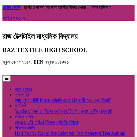
ওয়েব মেইল
“ মূর্খের উপাসনা অপেক্ষা জ্ঞানীর নিদ্রা শ্রেয় -- আল হাদিস ”
লগইন প্যানেল
রাজ টেক্সটাইল মাধ্যমিক বিদ্যালয়
RAZ TEXTILE HIGH SCHOOL
স্কুল কোডঃ ৬১৫৯, EIIN নম্বরঃ ১১৫৪৯১
প্রথম পাতা
প্রোফাইল
ম্যানেজিং কমিটি
শিক্ষক-কর্মচারী
বর্তমান শিক্ষার্থী
প্রাক্তন শিক্ষার্থী
কার্যাবলী
ইভেন্টের তালিকা
নোটিসের তালিকা
ছুটির দিন
ক্লাস রুটিন
পাঠ্যসূচি
হাজিরা তথ্য
ছাত্র-ছাত্রী হাজিরা
শিক্ষক-কর্মচারী হাজিরা
পরিক্ষার রুটিন
Half Yearly Exam
Pre Selected Test
Selected Test
Annual