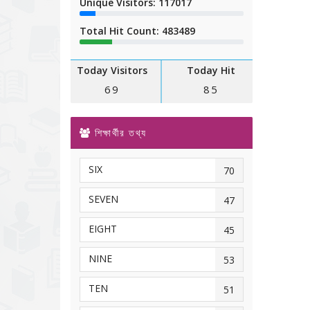
Unique Visitors: 117017
Total Hit Count: 483489
Today Visitors
Today Hit
69
85
শিক্ষার্থীর তথ্য
SIX
70
SEVEN
47
EIGHT
45
NINE
53
TEN
51