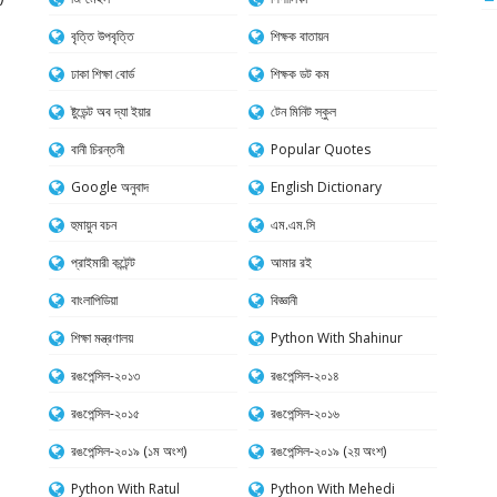
বৃত্তি উপবৃত্তি
শিক্ষক বাতায়ন
ঢাকা শিক্ষা বোর্ড
শিক্ষক ডট কম
ষ্টুডেন্ট অব দ্যা ইয়ার
টেন মিনিট স্কুল
বানী চিরন্তনী
Popular Quotes
Google অনুবাদ
English Dictionary
হুমায়ুন বচন
এম.এম.সি
প্রাইমারী কন্টেন্ট
আমার রই
বাংলাপিডিয়া
বিজ্ঞানী
শিক্ষা মন্ত্রণালয়
Python With Shahinur
রঙপেন্সিল-২০১৩
রঙপেন্সিল-২০১৪
রঙপেন্সিল-২০১৫
রঙপেন্সিল-২০১৬
রঙপেন্সিল-২০১৯ (১ম অংশ)
রঙপেন্সিল-২০১৯ (২য় অংশ)
Python With Ratul
Python With Mehedi