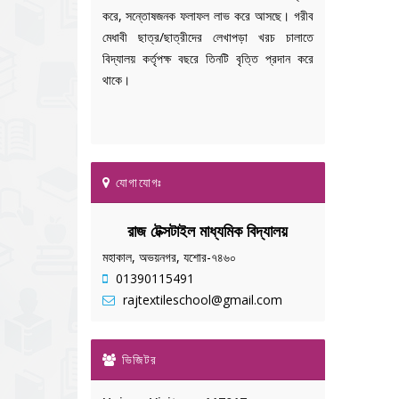
করে, সন্তোষজনক ফলাফল লাভ করে আসছে। গরীব
মেধাবী ছাত্র/ছাত্রীদের লেখাপড়া খরচ চালাতে
বিদ্যালয় কর্তৃপক্ষ বছরে তিনটি বৃত্তি প্রদান করে
থাকে।
যোগাযোগঃ
রাজ টেক্সটাইল মাধ্যমিক বিদ্যালয়
মহাকাল, অভয়নগর, যশোর-৭৪৬০
01390115491
rajtextileschool@gmail.com
ভিজিটর