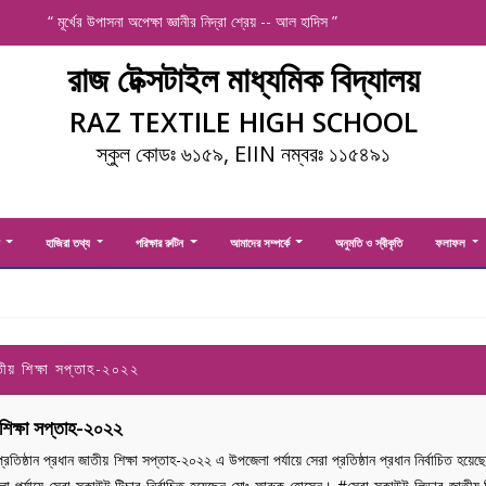
“ মূর্খের উপাসনা অপেক্ষা জ্ঞানীর নিদ্রা শ্রেয় -- আল হাদিস ”
রাজ টেক্সটাইল মাধ্যমিক বিদ্যালয়
RAZ TEXTILE HIGH SCHOOL
স্কুল কোডঃ ৬১৫৯, EIIN নম্বরঃ ১১৫৪৯১
ী
হাজিরা তথ্য
পরিক্ষার রুটিন
আমাদের সম্পর্কে
অনুমতি ও স্বীকৃতি
ফলাফল
ীয় শিক্ষা সপ্তাহ-২০২২
শিক্ষা সপ্তাহ-২০২২
্রতিষ্ঠান প্রধান জাতীয় শিক্ষা সপ্তাহ-২০২২ এ উপজেলা পর্যায়ে সেরা প্রতিষ্ঠান প্রধান নির্বাচিত হ
 পর্যায়ে সেরা স্কাউট টিচার নির্বাচিত হয়েছেন মোঃ ফারুক হোসেন। #সেরা স্কাউট লিডার জাতীয় শি