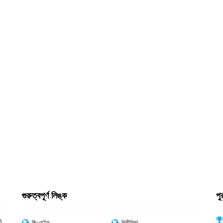
গুরুত্বপূর্ণ লিঙ্ক
পু
)
জি-মেইল
পিপীলিকা