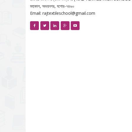
মহাকাল, অভয়নগর, যশোর-৭৪৬০
Email: rajtextileschool@gmail.com