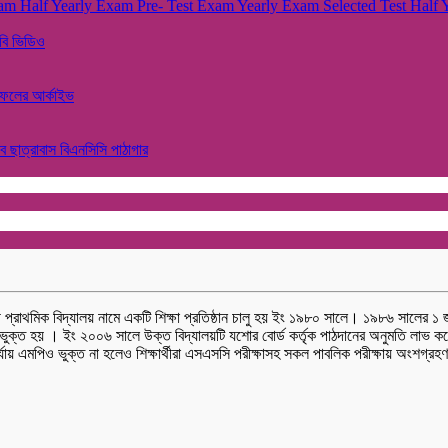
Exam
Half Yearly Exam
Pre- Test Exam
Yearly Exam
Selected Test
Half 
বি
ভিডিও
াফলের আর্কাইভ
াব
ছাত্রাবাস
বিএনসিসি
পাঠাগার
ারী প্রাথমিক বিদ্যালয় নামে একটি শিক্ষা প্রতিষ্ঠান চালু হয় ইং ১৯৮০ সালে। ১৯৮৬ সালের ১
ভুক্ত হয় । ইং ২০০৬ সালে উক্ত বিদ্যালয়টি যশোর বোর্ড কর্তৃক পাঠদানের অনুমতি লাভ কর
ক পর্যায় এমপিও ভুক্ত না হলেও শিক্ষার্থীরা এসএসসি পরীক্ষাসহ সকল পাবলিক পরীক্ষায় অং