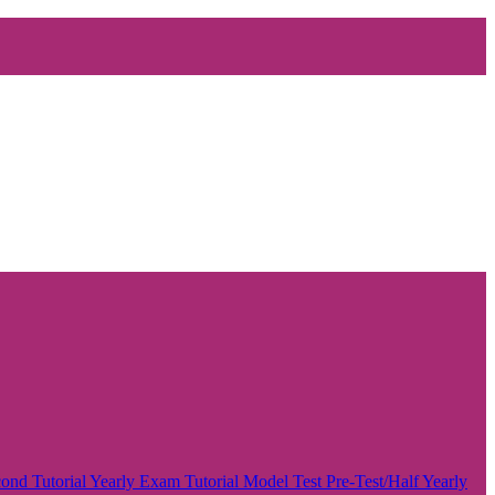
ond Tutorial
Yearly Exam
Tutorial
Model Test
Pre-Test/Half Yearly