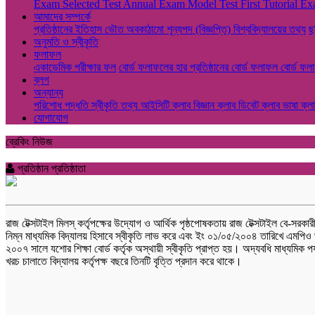
Exam
Selected Test
Annual Exam
Model Test
First Tutorial 
আমাদের সম্পর্কে
প্রতিষ্ঠানের ইতিহাস
ভৌত অবকাঠামো
শূন্যপদ (বিজ্ঞপ্তি)
বিশ্ববিদ্যালয়ের তথ্য
ছ
অনুমতি ও স্বীকৃতি
ফলাফল
একাডেমিক পরীক্ষার ফল
বোর্ড ফলাফলের হার
প্রতিষ্ঠানের বোর্ড ফলাফল
বোর্ড ফল
ব্লগ
অন্যান্য
পরিশোধ পদ্ধতি
স্বীকৃতি তথ্য
আইসিটি ক্লাব
বিজ্ঞান ক্লাব
ডিবেট ক্লাব
ভাষা ক্ল
যোগাযোগ
ব্রেকিং নিউজ
প্রতিষ্ঠান প্রতিষ্ঠাতা
রাজ টেক্সটাইল মিলস্ কর্তৃপক্ষের উদ্যোগ ও আর্থিক পৃষ্ঠপোষকতায় রাজ টেক্সটাইল বে-সরক
নিম্ন মাধ্যমিক বিদ্যালয় হিসাবে স্বীকৃতি লাভ করে এবং ইং ০১/০৫/২০০৪ তারিখে এমপিও 
২০০৭ সালে যশোর শিক্ষা বোর্ড কর্তৃক অস্থায়ী স্বীকৃতি প্রাপ্ত হয়। অদ্যবধি মাধ্যমি
খরচ চালাতে বিদ্যালয় কর্তৃপক্ষ বছরে তিনটি বৃত্তি প্রদান করে থাকে।