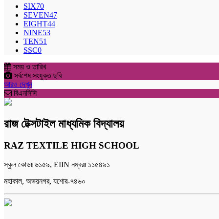
SIX
70
SEVEN
47
EIGHT
44
NINE
53
TEN
51
SSC
0
সময় ও তারিখ
সর্বশেষ সংযুক্ত ছবি
আরও দেখুন
বিএনসিসি
রাজ টেক্সটাইল মাধ্যমিক বিদ্যালয়
RAZ TEXTILE HIGH SCHOOL
স্কুল কোডঃ ৬১৫৯, EIIN নম্বরঃ ১১৫৪৯১
মহাকাল, অভয়নগর, যশোর-৭৪৬০