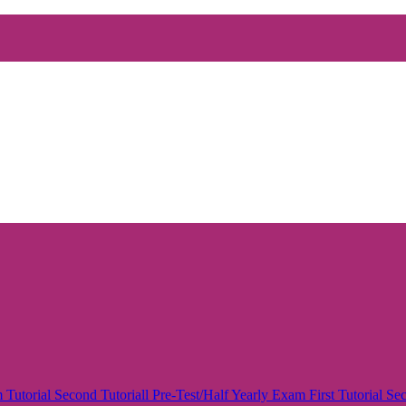
m
Tutorial
Second Tutoriall
Pre-Test/Half Yearly Exam
First Tutorial
Sec