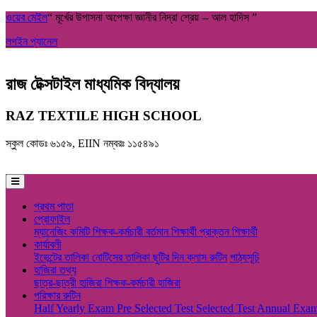
ওয়েব মেইল
“ মূর্খের উপাসনা অপেক্ষা জ্ঞানীর নিদ্রা শ্রেয় -- আল হাদিস ”
লগইন প্যানেল
রাজ টেক্সটাইল মাধ্যমিক বিদ্যালয়
RAZ TEXTILE HIGH SCHOOL
স্কুল কোডঃ ৬১৫৯, EIIN নম্বরঃ ১১৫৪৯১
প্রথম পাতা
প্রোফাইল
ম্যানেজিং কমিটি
শিক্ষক-কর্মচারী
বর্তমান শিক্ষার্থী
প্রাক্তন শিক্ষার্থী
কার্যাবলী
ইভেন্টের তালিকা
নোটিসের তালিকা
ছুটির দিন
ক্লাস রুটিন
পাঠ্যসূচি
হাজিরা তথ্য
ছাত্র-ছাত্রী হাজিরা
শিক্ষক-কর্মচারী হাজিরা
পরিক্ষার রুটিন
Half Yearly Exam
Pre Selected Test
Selected Test
Annual Exa