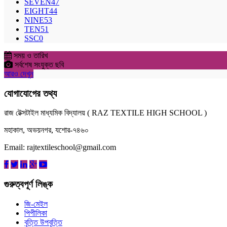
SEVEN
47
EIGHT
44
NINE
53
TEN
51
SSC
0
সময় ও তারিখ
সর্বশেষ সংযুক্ত ছবি
আরও দেখুন
যোগাযোগের তথ্য
রাজ টেক্সটাইল মাধ্যমিক বিদ্যালয় ( RAZ TEXTILE HIGH SCHOOL )
মহাকাল, অভয়নগর, যশোর-৭৪৬০
Email: rajtextileschool@gmail.com
গুরুত্বপূর্ণ লিঙ্ক
জি-মেইল
পিপীলিকা
বৃত্তি উপবৃত্তি