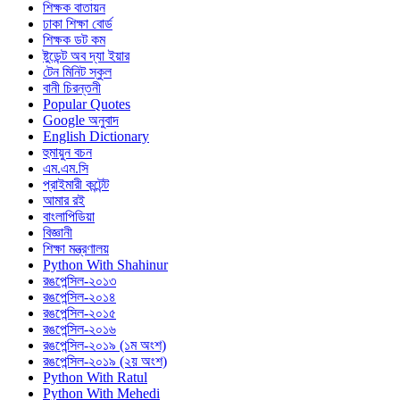
শিক্ষক বাতায়ন
ঢাকা শিক্ষা বোর্ড
শিক্ষক ডট কম
ষ্টুডেন্ট অব দ্যা ইয়ার
টেন মিনিট স্কুল
বানী চিরন্তনী
Popular Quotes
Google অনুবাদ
English Dictionary
হুমায়ুন বচন
এম.এম.সি
প্রাইমারী কন্টেন্ট
আমার রই
বাংলাপিডিয়া
বিজ্ঞানী
শিক্ষা মন্ত্রণালয়
Python With Shahinur
রঙপেন্সিল-২০১৩
রঙপেন্সিল-২০১৪
রঙপেন্সিল-২০১৫
রঙপেন্সিল-২০১৬
রঙপেন্সিল-২০১৯ (১ম অংশ)
রঙপেন্সিল-২০১৯ (২য় অংশ)
Python With Ratul
Python With Mehedi