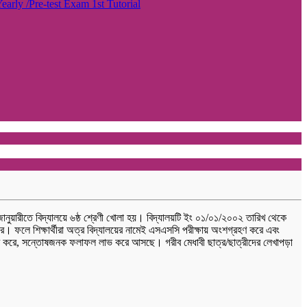
Yearly /Pre-test Exam
1st Tutorial
 জানুয়ারীতে বিদ্যালয়ে ৬ষ্ঠ শ্রেণী খোলা হয়। বিদ্যালয়টি ইং ০১/০১/২০০২ তারিখ থেকে
ে। ফলে শিক্ষার্থীরা অত্র বিদ্যালয়ের নামেই এসএসসি পরীক্ষায় অংশগ্রহণ করে এবং
শগ্রহণ করে, সন্তোষজনক ফলাফল লাভ করে আসছে। গরীব মেধাবী ছাত্র/ছাত্রীদের লেখাপড়া