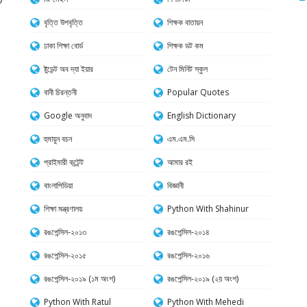
বৃত্তি উপবৃত্তি
শিক্ষক বাতায়ন
ঢাকা শিক্ষা বোর্ড
শিক্ষক ডট কম
ষ্টুডেন্ট অব দ্যা ইয়ার
টেন মিনিট স্কুল
বানী চিরন্তনী
Popular Quotes
Google অনুবাদ
English Dictionary
হুমায়ুন বচন
এম.এম.সি
প্রাইমারী কন্টেন্ট
আমার রই
বাংলাপিডিয়া
বিজ্ঞানী
শিক্ষা মন্ত্রণালয়
Python With Shahinur
রঙপেন্সিল-২০১৩
রঙপেন্সিল-২০১৪
রঙপেন্সিল-২০১৫
রঙপেন্সিল-২০১৬
রঙপেন্সিল-২০১৯ (১ম অংশ)
রঙপেন্সিল-২০১৯ (২য় অংশ)
Python With Ratul
Python With Mehedi