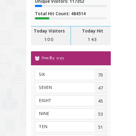
Unique Visitors: 117352
Total Hit Count: 484514
Today Visitors
Today Hit
100
143
শিক্ষার্থীর তথ্য
SIX
70
SEVEN
47
EIGHT
45
NINE
53
TEN
51