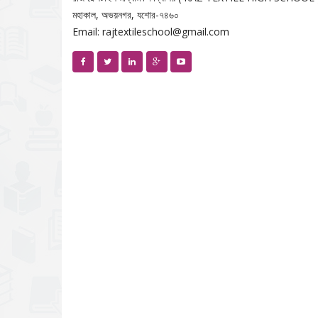
মহাকাল, অভয়নগর, যশোর-৭৪৬০
Email: rajtextileschool@gmail.com