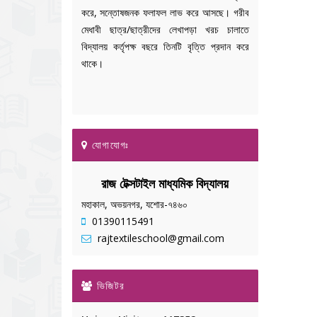
করে, সন্তোষজনক ফলাফল লাভ করে আসছে। গরীব
মেধাবী ছাত্র/ছাত্রীদের লেখাপড়া খরচ চালাতে
বিদ্যালয় কর্তৃপক্ষ বছরে তিনটি বৃত্তি প্রদান করে
থাকে।
যোগাযোগঃ
রাজ টেক্সটাইল মাধ্যমিক বিদ্যালয়
মহাকাল, অভয়নগর, যশোর-৭৪৬০
01390115491
rajtextileschool@gmail.com
ভিজিটর