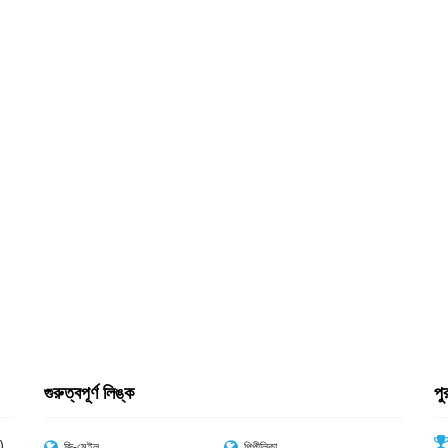
গুরুত্বপূর্ণ লিঙ্ক
পু
)
জি-মেইল
পিপীলিকা