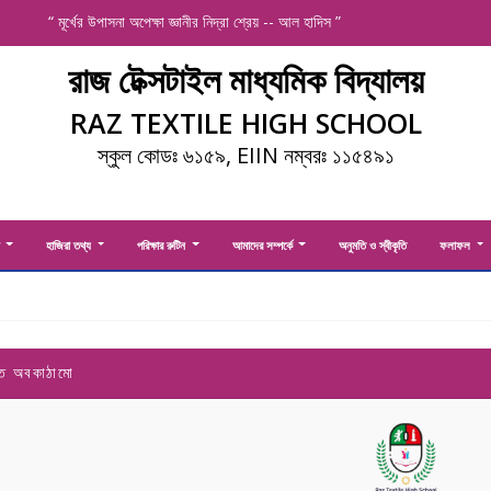
“ মূর্খের উপাসনা অপেক্ষা জ্ঞানীর নিদ্রা শ্রেয় -- আল হাদিস ”
রাজ টেক্সটাইল মাধ্যমিক বিদ্যালয়
RAZ TEXTILE HIGH SCHOOL
স্কুল কোডঃ ৬১৫৯, EIIN নম্বরঃ ১১৫৪৯১
ী
হাজিরা তথ্য
পরিক্ষার রুটিন
আমাদের সম্পর্কে
অনুমতি ও স্বীকৃতি
ফলাফল
 অবকাঠামো