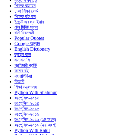
বৃত্তি উপবৃত্তি
শিক্ষক বাতায়ন
ঢাকা শিক্ষা বোর্ড
শিক্ষক ডট কম
ষ্টুডেন্ট অব দ্যা ইয়ার
টেন মিনিট স্কুল
বানী চিরন্তনী
Popular Quotes
Google অনুবাদ
English Dictionary
হুমায়ুন বচন
এম.এম.সি
প্রাইমারী কন্টেন্ট
আমার রই
বাংলাপিডিয়া
বিজ্ঞানী
শিক্ষা মন্ত্রণালয়
Python With Shahinur
রঙপেন্সিল-২০১৩
রঙপেন্সিল-২০১৪
রঙপেন্সিল-২০১৫
রঙপেন্সিল-২০১৬
রঙপেন্সিল-২০১৯ (১ম অংশ)
রঙপেন্সিল-২০১৯ (২য় অংশ)
Python With Ratul