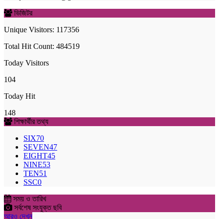
ভিজিটর
Unique Visitors: 117356
Total Hit Count: 484519
Today Visitors
104
Today Hit
148
শিক্ষার্থীর তথ্য
SIX
70
SEVEN
47
EIGHT
45
NINE
53
TEN
51
SSC
0
সময় ও তারিখ
সর্বশেষ সংযুক্ত ছবি
আরও দেখুন