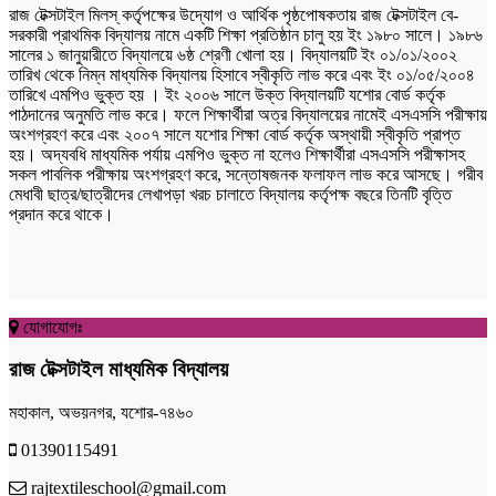
রাজ টেক্সটাইল মিলস্ কর্তৃপক্ষের উদ্যোগ ও আর্থিক পৃষ্ঠপোষকতায় রাজ টেক্সটাইল বে-
সরকারী প্রাথমিক বিদ্যালয় নামে একটি শিক্ষা প্রতিষ্ঠান চালু হয় ইং ১৯৮০ সালে। ১৯৮৬
সালের ১ জানুয়ারীতে বিদ্যালয়ে ৬ষ্ঠ শ্রেণী খোলা হয়। বিদ্যালয়টি ইং ০১/০১/২০০২
তারিখ থেকে নিম্ন মাধ্যমিক বিদ্যালয় হিসাবে স্বীকৃতি লাভ করে এবং ইং ০১/০৫/২০০৪
তারিখে এমপিও ভুক্ত হয় । ইং ২০০৬ সালে উক্ত বিদ্যালয়টি যশোর বোর্ড কর্তৃক
পাঠদানের অনুমতি লাভ করে। ফলে শিক্ষার্থীরা অত্র বিদ্যালয়ের নামেই এসএসসি পরীক্ষায়
অংশগ্রহণ করে এবং ২০০৭ সালে যশোর শিক্ষা বোর্ড কর্তৃক অস্থায়ী স্বীকৃতি প্রাপ্ত
হয়। অদ্যবধি মাধ্যমিক পর্যায় এমপিও ভুক্ত না হলেও শিক্ষার্থীরা এসএসসি পরীক্ষাসহ
সকল পাবলিক পরীক্ষায় অংশগ্রহণ করে, সন্তোষজনক ফলাফল লাভ করে আসছে। গরীব
মেধাবী ছাত্র/ছাত্রীদের লেখাপড়া খরচ চালাতে বিদ্যালয় কর্তৃপক্ষ বছরে তিনটি বৃত্তি
প্রদান করে থাকে।
যোগাযোগঃ
রাজ টেক্সটাইল মাধ্যমিক বিদ্যালয়
মহাকাল, অভয়নগর, যশোর-৭৪৬০
01390115491
rajtextileschool@gmail.com