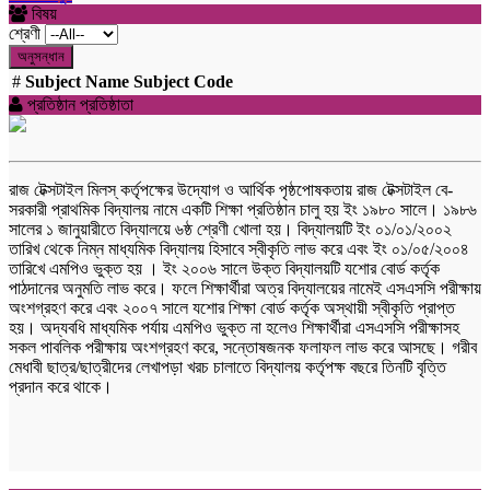
বিষয়
শ্রেণী
অনুসন্ধান
#
Subject Name
Subject Code
প্রতিষ্ঠান প্রতিষ্ঠাতা
রাজ টেক্সটাইল মিলস্ কর্তৃপক্ষের উদ্যোগ ও আর্থিক পৃষ্ঠপোষকতায় রাজ টেক্সটাইল বে-
সরকারী প্রাথমিক বিদ্যালয় নামে একটি শিক্ষা প্রতিষ্ঠান চালু হয় ইং ১৯৮০ সালে। ১৯৮৬
সালের ১ জানুয়ারীতে বিদ্যালয়ে ৬ষ্ঠ শ্রেণী খোলা হয়। বিদ্যালয়টি ইং ০১/০১/২০০২
তারিখ থেকে নিম্ন মাধ্যমিক বিদ্যালয় হিসাবে স্বীকৃতি লাভ করে এবং ইং ০১/০৫/২০০৪
তারিখে এমপিও ভুক্ত হয় । ইং ২০০৬ সালে উক্ত বিদ্যালয়টি যশোর বোর্ড কর্তৃক
পাঠদানের অনুমতি লাভ করে। ফলে শিক্ষার্থীরা অত্র বিদ্যালয়ের নামেই এসএসসি পরীক্ষায়
অংশগ্রহণ করে এবং ২০০৭ সালে যশোর শিক্ষা বোর্ড কর্তৃক অস্থায়ী স্বীকৃতি প্রাপ্ত
হয়। অদ্যবধি মাধ্যমিক পর্যায় এমপিও ভুক্ত না হলেও শিক্ষার্থীরা এসএসসি পরীক্ষাসহ
সকল পাবলিক পরীক্ষায় অংশগ্রহণ করে, সন্তোষজনক ফলাফল লাভ করে আসছে। গরীব
মেধাবী ছাত্র/ছাত্রীদের লেখাপড়া খরচ চালাতে বিদ্যালয় কর্তৃপক্ষ বছরে তিনটি বৃত্তি
প্রদান করে থাকে।