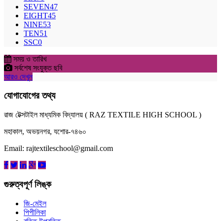
SEVEN
47
EIGHT
45
NINE
53
TEN
51
SSC
0
সময় ও তারিখ
সর্বশেষ সংযুক্ত ছবি
আরও দেখুন
যোগাযোগের তথ্য
রাজ টেক্সটাইল মাধ্যমিক বিদ্যালয় ( RAZ TEXTILE HIGH SCHOOL )
মহাকাল, অভয়নগর, যশোর-৭৪৬০
Email: rajtextileschool@gmail.com
গুরুত্বপূর্ণ লিঙ্ক
জি-মেইল
পিপীলিকা