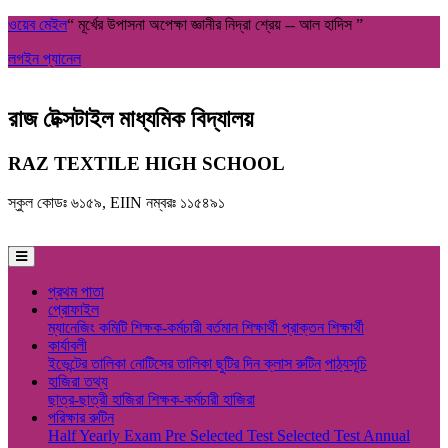
ওয়েব মেইল
“ মূর্খের উপাসনা অপেক্ষা জ্ঞানীর নিদ্রা শ্রেয় -- আল হাদিস ”
লগইন প্যানেল
রাজ টেক্সটাইল মাধ্যমিক বিদ্যালয়
RAZ TEXTILE HIGH SCHOOL
স্কুল কোডঃ ৬১৫৯, EIIN নম্বরঃ ১১৫৪৯১
প্রথম পাতা
প্রোফাইল
ম্যানেজিং কমিটি
শিক্ষক-কর্মচারী
বর্তমান শিক্ষার্থী
প্রাক্তন শিক্ষার্থী
কার্যাবলী
ইভেন্টের তালিকা
নোটিসের তালিকা
ছুটির দিন
ক্লাস রুটিন
পাঠ্যসূচি
হাজিরা তথ্য
ছাত্র-ছাত্রী হাজিরা
শিক্ষক-কর্মচারী হাজিরা
পরিক্ষার রুটিন
Half Yearly Exam
Pre Selected Test
Selected Test
Annual