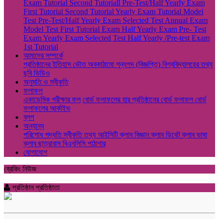
Exam
Tutorial
Second Tutoriall
Pre-Test/Half Yearly Exam
First Tutorial
Second Tutorial
Yearly Exam
Tutorial
Model
Test
Pre-Test/Half Yearly Exam
Selected Test
Annual Exam
Model Test
First Tutorial Exam
Half Yearly Exam
Pre- Test
Exam
Yearly Exam
Selected Test
Half Yearly /Pre-test Exam
1st Tutorial
আমাদের সম্পর্কে
প্রতিষ্ঠানের ইতিহাস
ভৌত অবকাঠামো
শূন্যপদ (বিজ্ঞপ্তি)
বিশ্ববিদ্যালয়ের তথ্য
ছবি
ভিডিও
অনুমতি ও স্বীকৃতি
ফলাফল
একাডেমিক পরীক্ষার ফল
বোর্ড ফলাফলের হার
প্রতিষ্ঠানের বোর্ড ফলাফল
বোর্ড
ফলাফলের আর্কাইভ
ব্লগ
অন্যান্য
পরিশোধ পদ্ধতি
স্বীকৃতি তথ্য
আইসিটি ক্লাব
বিজ্ঞান ক্লাব
ডিবেট ক্লাব
ভাষা
ক্লাব
ছাত্রাবাস
বিএনসিসি
পাঠাগার
যোগাযোগ
ব্রেকিং নিউজ
প্রতিষ্ঠান প্রতিষ্ঠাতা