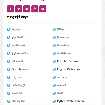
গুরুত্বপূর্ণ লিঙ্ক
জি-মেইল
পিপীলিকা
বৃত্তি উপবৃত্তি
শিক্ষক বাতায়ন
ঢাকা শিক্ষা বোর্ড
শিক্ষক ডট কম
ষ্টুডেন্ট অব দ্যা ইয়ার
টেন মিনিট স্কুল
বানী চিরন্তনী
Popular Quotes
Google অনুবাদ
English Dictionary
হুমায়ুন বচন
এম.এম.সি
প্রাইমারী কন্টেন্ট
আমার রই
বাংলাপিডিয়া
বিজ্ঞানী
শিক্ষা মন্ত্রণালয়
Python With Shahinur