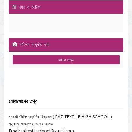
সময় ও তারিখ
সর্বশেষ সংযুক্ত ছবি
আরও দেখুন
যোগাযোগের তথ্য
রাজ টেক্সটাইল মাধ্যমিক বিদ্যালয় ( RAZ TEXTILE HIGH SCHOOL )
মহাকাল, অভয়নগর, যশোর-৭৪৬০
Email: rajtextileschool@gmail.com