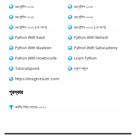
রঙপেন্সিল-২০১৩
রঙপেন্সিল-২০১৪
রঙপেন্সিল-২০১৫
রঙপেন্সিল-২০১৬
রঙপেন্সিল-২০১৯ (১ম অংশ)
রঙপেন্সিল-২০১৯ (২য় অংশ)
Python With Ratul
Python With Mehedi
Python With Maateen
Python With Sattacademy
Python With Howtocode
Learn Python
Tutorialspoint.
হাকুশ পাকুশ
https://imageresizer.com/
পুরস্কার
জাতীয় শিক্ষা সপ্তাহ-২০২২