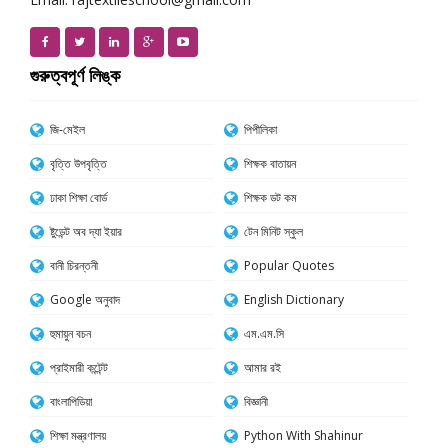
গুরুত্বপূর্ণ লিঙ্ক
জি-মেইল
পিপীলিকা
বৃত্তি উপবৃত্তি
শিক্ষক বাতায়ন
ঢাকা শিক্ষা বোর্ড
শিক্ষক ডট কম
ষ্টুডেন্ট অব দ্যা ইয়ার
টেন মিনিট স্কুল
বানী চিরন্তনী
Popular Quotes
Google অনুবাদ
English Dictionary
হুমায়ুন বচন
এম.এম.সি
প্রাইমারী কন্টেন্ট
আমার রই
বাংলাপিডিয়া
বিজ্ঞানী
শিক্ষা মন্ত্রণালয়
Python With Shahinur