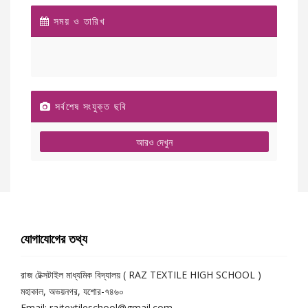
সময় ও তারিখ
সর্বশেষ সংযুক্ত ছবি
আরও দেখুন
যোগাযোগের তথ্য
রাজ টেক্সটাইল মাধ্যমিক বিদ্যালয় ( RAZ TEXTILE HIGH SCHOOL )
মহাকাল, অভয়নগর, যশোর-৭৪৬০
Email: rajtextileschool@gmail.com