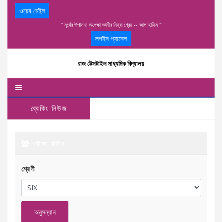
ওয়েব মেইল
“ মূর্খের উপাসনা অপেক্ষা জ্ঞানীর নিদ্রা শ্রেয় -- আল হাদিস ”
লগইন প্যানেল
রাজ টেক্সটাইল মাধ্যমিক বিদ্যালয়
ব্রেকিং নিউজ
পরীক্ষা রুটিন
শ্রেণী
অনুসন্ধান