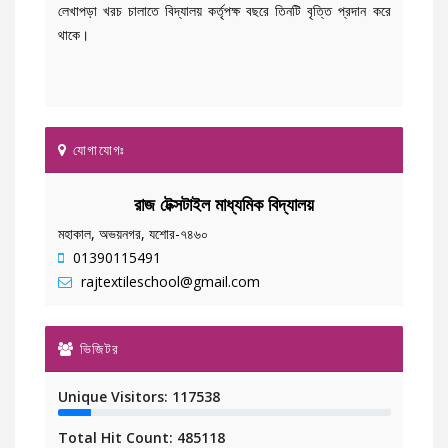
লেখাপড়া খরচ চালাতে বিদ্যালয় কর্তৃপক্ষ বছরে তিনটি বৃত্তি প্রদান করে
থাকে।
যোগাযোগঃ
রাজ টেক্সটাইল মাধ্যমিক বিদ্যালয়
মহাকাল, অভয়নগর, যশোর-৭৪৬০
01390115491
rajtextileschool@gmail.com
ভিজিটর
Unique Visitors: 117538
Total Hit Count: 485118