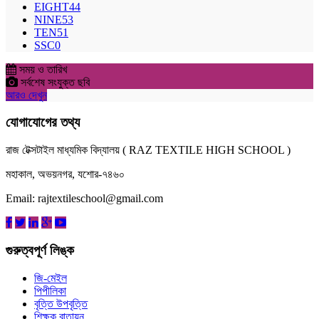
EIGHT
44
NINE
53
TEN
51
SSC
0
সময় ও তারিখ
সর্বশেষ সংযুক্ত ছবি
আরও দেখুন
যোগাযোগের তথ্য
রাজ টেক্সটাইল মাধ্যমিক বিদ্যালয় ( RAZ TEXTILE HIGH SCHOOL )
মহাকাল, অভয়নগর, যশোর-৭৪৬০
Email: rajtextileschool@gmail.com
গুরুত্বপূর্ণ লিঙ্ক
জি-মেইল
পিপীলিকা
বৃত্তি উপবৃত্তি
শিক্ষক বাতায়ন