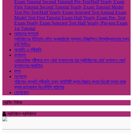
Exam
Tutorial
Second Tutoriall
Pre-Test/Half Yearly Exam
First Tutorial
Second Tutorial
Yearly Exam
Tutorial
Model
Test
Pre-Test/Half Yearly Exam
Selected Test
Annual Exam
Model Test
First Tutorial Exam
Half Yearly Exam
Pre- Test
Exam
Yearly Exam
Selected Test
Half Yearly /Pre-test Exam
1st Tutorial
আমাদের সম্পর্কে
প্রতিষ্ঠানের ইতিহাস
ভৌত অবকাঠামো
শূন্যপদ (বিজ্ঞপ্তি)
বিশ্ববিদ্যালয়ের তথ্য
ছবি
ভিডিও
অনুমতি ও স্বীকৃতি
ফলাফল
একাডেমিক পরীক্ষার ফল
বোর্ড ফলাফলের হার
প্রতিষ্ঠানের বোর্ড ফলাফল
বোর্ড
ফলাফলের আর্কাইভ
ব্লগ
অন্যান্য
পরিশোধ পদ্ধতি
স্বীকৃতি তথ্য
আইসিটি ক্লাব
বিজ্ঞান ক্লাব
ডিবেট ক্লাব
ভাষা
ক্লাব
ছাত্রাবাস
বিএনসিসি
পাঠাগার
যোগাযোগ
ব্রেকিং নিউজ
প্রতিষ্ঠান প্রতিষ্ঠাতা