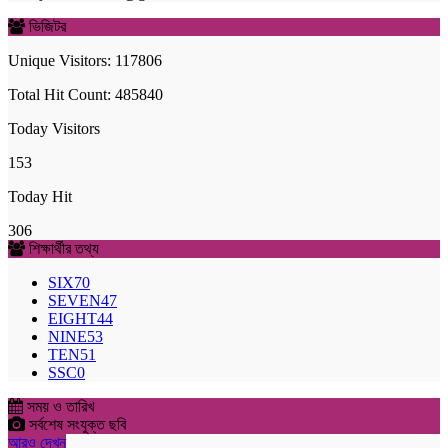
ভিজিটর
Unique Visitors: 117806
Total Hit Count: 485840
Today Visitors
153
Today Hit
306
শিক্ষার্থীর তথ্য
SIX
70
SEVEN
47
EIGHT
44
NINE
53
TEN
51
SSC
0
সময় ও তারিখ
সর্বশেষ সংযুক্ত ছবি
আরও দেখুন