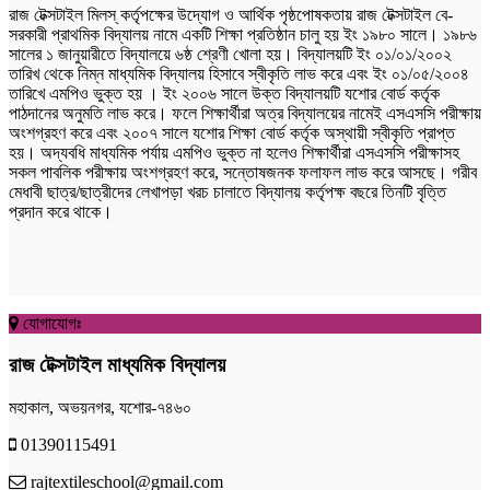
রাজ টেক্সটাইল মিলস্ কর্তৃপক্ষের উদ্যোগ ও আর্থিক পৃষ্ঠপোষকতায় রাজ টেক্সটাইল বে-
সরকারী প্রাথমিক বিদ্যালয় নামে একটি শিক্ষা প্রতিষ্ঠান চালু হয় ইং ১৯৮০ সালে। ১৯৮৬
সালের ১ জানুয়ারীতে বিদ্যালয়ে ৬ষ্ঠ শ্রেণী খোলা হয়। বিদ্যালয়টি ইং ০১/০১/২০০২
তারিখ থেকে নিম্ন মাধ্যমিক বিদ্যালয় হিসাবে স্বীকৃতি লাভ করে এবং ইং ০১/০৫/২০০৪
তারিখে এমপিও ভুক্ত হয় । ইং ২০০৬ সালে উক্ত বিদ্যালয়টি যশোর বোর্ড কর্তৃক
পাঠদানের অনুমতি লাভ করে। ফলে শিক্ষার্থীরা অত্র বিদ্যালয়ের নামেই এসএসসি পরীক্ষায়
অংশগ্রহণ করে এবং ২০০৭ সালে যশোর শিক্ষা বোর্ড কর্তৃক অস্থায়ী স্বীকৃতি প্রাপ্ত
হয়। অদ্যবধি মাধ্যমিক পর্যায় এমপিও ভুক্ত না হলেও শিক্ষার্থীরা এসএসসি পরীক্ষাসহ
সকল পাবলিক পরীক্ষায় অংশগ্রহণ করে, সন্তোষজনক ফলাফল লাভ করে আসছে। গরীব
মেধাবী ছাত্র/ছাত্রীদের লেখাপড়া খরচ চালাতে বিদ্যালয় কর্তৃপক্ষ বছরে তিনটি বৃত্তি
প্রদান করে থাকে।
যোগাযোগঃ
রাজ টেক্সটাইল মাধ্যমিক বিদ্যালয়
মহাকাল, অভয়নগর, যশোর-৭৪৬০
01390115491
rajtextileschool@gmail.com