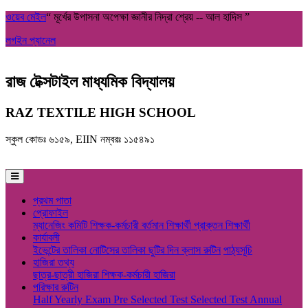
ওয়েব মেইল
“ মূর্খের উপাসনা অপেক্ষা জ্ঞানীর নিদ্রা শ্রেয় -- আল হাদিস ”
লগইন প্যানেল
রাজ টেক্সটাইল মাধ্যমিক বিদ্যালয়
RAZ TEXTILE HIGH SCHOOL
স্কুল কোডঃ ৬১৫৯, EIIN নম্বরঃ ১১৫৪৯১
প্রথম পাতা
প্রোফাইল
ম্যানেজিং কমিটি
শিক্ষক-কর্মচারী
বর্তমান শিক্ষার্থী
প্রাক্তন শিক্ষার্থী
কার্যাবলী
ইভেন্টের তালিকা
নোটিসের তালিকা
ছুটির দিন
ক্লাস রুটিন
পাঠ্যসূচি
হাজিরা তথ্য
ছাত্র-ছাত্রী হাজিরা
শিক্ষক-কর্মচারী হাজিরা
পরিক্ষার রুটিন
Half Yearly Exam
Pre Selected Test
Selected Test
Annual