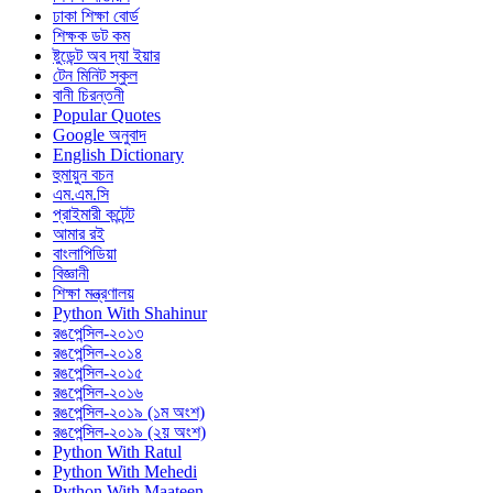
ঢাকা শিক্ষা বোর্ড
শিক্ষক ডট কম
ষ্টুডেন্ট অব দ্যা ইয়ার
টেন মিনিট স্কুল
বানী চিরন্তনী
Popular Quotes
Google অনুবাদ
English Dictionary
হুমায়ুন বচন
এম.এম.সি
প্রাইমারী কন্টেন্ট
আমার রই
বাংলাপিডিয়া
বিজ্ঞানী
শিক্ষা মন্ত্রণালয়
Python With Shahinur
রঙপেন্সিল-২০১৩
রঙপেন্সিল-২০১৪
রঙপেন্সিল-২০১৫
রঙপেন্সিল-২০১৬
রঙপেন্সিল-২০১৯ (১ম অংশ)
রঙপেন্সিল-২০১৯ (২য় অংশ)
Python With Ratul
Python With Mehedi
Python With Maateen