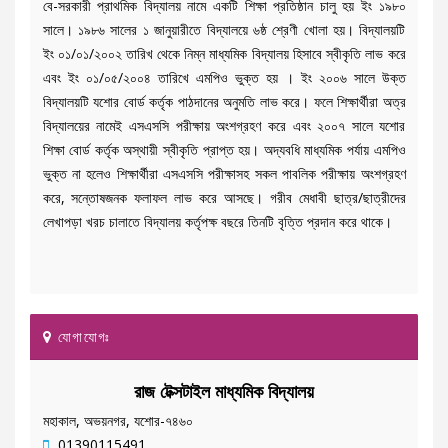
বে-সরকারী প্রাথমিক বিদ্যালয় নামে একটি শিক্ষা প্রতিষ্ঠান চালু হয় ইং ১৯৮০
সালে। ১৯৮৬ সালের ১ জানুয়ারীতে বিদ্যালয়ে ৬ষ্ঠ শ্রেণী খোলা হয়। বিদ্যালয়টি
ইং ০১/০১/২০০২ তারিখ থেকে নিম্ন মাধ্যমিক বিদ্যালয় হিসাবে স্বীকৃতি লাভ করে
এবং ইং ০১/০৫/২০০৪ তারিখে এমপিও ভুক্ত হয় । ইং ২০০৬ সালে উক্ত
বিদ্যালয়টি যশোর বোর্ড কর্তৃক পাঠদানের অনুমতি লাভ করে। ফলে শিক্ষার্থীরা অত্র
বিদ্যালয়ের নামেই এসএসসি পরীক্ষায় অংশগ্রহণ করে এবং ২০০৭ সালে যশোর
শিক্ষা বোর্ড কর্তৃক অস্থায়ী স্বীকৃতি প্রাপ্ত হয়। অদ্যবধি মাধ্যমিক পর্যায় এমপিও
ভুক্ত না হলেও শিক্ষার্থীরা এসএসসি পরীক্ষাসহ সকল পাবলিক পরীক্ষায় অংশগ্রহণ
করে, সন্তোষজনক ফলাফল লাভ করে আসছে। গরীব মেধাবী ছাত্র/ছাত্রীদের
লেখাপড়া খরচ চালাতে বিদ্যালয় কর্তৃপক্ষ বছরে তিনটি বৃত্তি প্রদান করে থাকে।
যোগাযোগঃ
রাজ টেক্সটাইল মাধ্যমিক বিদ্যালয়
মহাকাল, অভয়নগর, যশোর-৭৪৬০
01390115491