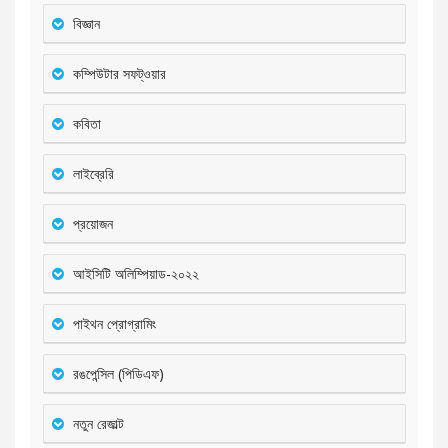
বিজ্ঞান
কম্পিউটার সফট্ওয়ার
কবিতা
লাইব্রেরি
প্রয়োজন
আইসিটি অলিম্পিয়াড-২০২২
পাইথন প্রোগ্রামিং
রঙপেন্সিল (পিডিএফ)
নতুন রেজাল্ট