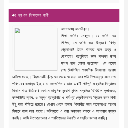
প্রধান শিক্ষকের বাণী
আসসালামু আলাইকুম।
শিক্ষা জাতির মেরুদন্ড। যে জাতি যত
শিক্ষিত, সে জাতি তত উন্নত। বিশ্ব
প্রেক্ষাপটে টিকে থাকতে হলে তথ্য ও
যোগাযোগ প্রযুক্তির জ্ঞান সম্পন্ন মানব
সম্পদ গড়ে তোলা প্রয়োজন। সে লক্ষ্যে
রাজ টেক্সটাইল মাধ্যমিক বিদ্যালয় প্রয়াস
চালিয়ে যাচ্ছে। বিদ্যালয়টি কুঁড়ে ঘর থেকে আরম্ভ করে গুনি শিক্ষকবৃন্ধ এবং রাজ
পরিবারের একান্ত ইচ্ছায় ও সহযোগিতায় আজ একটি পরিপূর্ণ মাধ্যমিক বিদ্যালয়
হিসাবে গড়ে উঠেছে। যেখানে আধুনিক সুযোগ সুবিধা সম্বলিত ডিজিটাল ক্লাসরুম,
কম্পিউটার ল্যাব, ও সমৃদ্ধ গ্রন্থাগার ও পর্যাপ্ত শ্রেণীকক্ষসহ দ্বিতল ভবন মাথা
উঁচু করে দাঁড়িয়ে রয়েছে। যেখান থেকে হাজার শিক্ষার্থীর জ্ঞান অন্বেষণের আধার
হিসাবে কাজ করে যাচ্ছে। ভবিষ্যতে এ ধারা অব্যাহত থাকবে এ আশাবাদ ব্যক্ত
করছি। আমি উত্তরোত্তর এ প্রতিষ্ঠানের উন্নতি ও সমৃদ্ধি কামনা করছি।