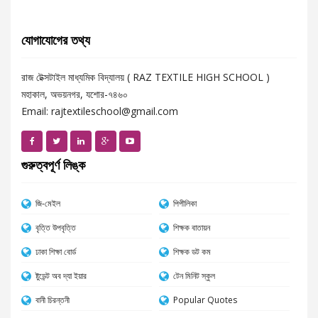
যোগাযোগের তথ্য
রাজ টেক্সটাইল মাধ্যমিক বিদ্যালয় ( RAZ TEXTILE HIGH SCHOOL )
মহাকাল, অভয়নগর, যশোর-৭৪৬০
Email: rajtextileschool@gmail.com
গুরুত্বপূর্ণ লিঙ্ক
জি-মেইল
পিপীলিকা
বৃত্তি উপবৃত্তি
শিক্ষক বাতায়ন
ঢাকা শিক্ষা বোর্ড
শিক্ষক ডট কম
ষ্টুডেন্ট অব দ্যা ইয়ার
টেন মিনিট স্কুল
বানী চিরন্তনী
Popular Quotes