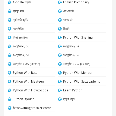
Google অনুবাদ
English Dictionary
হুমায়ুন বচন
এম.এম.সি
প্রাইমারী কন্টেন্ট
আমার রই
বাংলাপিডিয়া
বিজ্ঞানী
শিক্ষা মন্ত্রণালয়
Python With Shahinur
রঙপেন্সিল-২০১৩
রঙপেন্সিল-২০১৪
রঙপেন্সিল-২০১৫
রঙপেন্সিল-২০১৬
রঙপেন্সিল-২০১৯ (১ম অংশ)
রঙপেন্সিল-২০১৯ (২য় অংশ)
Python With Ratul
Python With Mehedi
Python With Maateen
Python With Sattacademy
Python With Howtocode
Learn Python
Tutorialspoint.
হাকুশ পাকুশ
https://imageresizer.com/