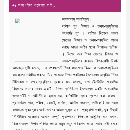
সভাপতির শুভেচ্ছা বাণী..
আসসালামু আলাইকুম।
বর্তমান যুগ বিজ্ঞান ও তথ্য-প্রযুক্তির
উৎকর্ষের যুগ । বর্তমান বিশ্বের সকল
ক্ষেত্রে বিজ্ঞান ও তথ্য-প্রযুক্তি পালন
করছে জাদুর কাঠির মতো বিস্ময়কর ভূমিকা
। বিশেষ করে শিক্ষা ক্ষেত্রে বিজ্ঞান ও
তথ্য-প্রযুক্তির ব্যবহার বিশ্বব্যাপী বিরাট
আলোড়ন সৃষ্টি করেছে । এ প্রেক্ষাপটে শিক্ষা ব্যবস্থায় বিজ্ঞান ও তথ্য-প্রযুক্তির
ব্যবহারকে সর্বাধিক গুরুত্ব দিয়ে যে সকল শিক্ষা প্রতিষ্ঠান ইতোমধ্যে আধুনিক শিক্ষা
নীতিমালা ও তথ্য-প্রযুক্তির ব্যবহার শুরু করেছে, রাজ টেক্সটাইল মাধ্যমিক
বিদ্যালয় তাদের মধ্যে একটি। শিক্ষা প্রতিষ্ঠানে ইতোমধ্যে একটা ডায়ানামিক
ওয়েবসাইট ও মাল্টিমিডিয়া ক্লাস রুম, কম্পিউটার ল্যাব স্থাপন করা হয়েছে।
প্রশাসনিক কাজ, পরীক্ষা, রেজাল্ট, হাজিরা, আর্থিক লেনদেন, লাইব্রেরি সহ সকল
কর্মকাণ্ড ক্রমান্বয়ে অটোমেশনের আওতাভুক্ত হবে। প্রত্যাশা করছি, খুব শীঘ্রই
সিসিটিভির আওতায় আসবে সম্পূর্ণ ক্যাম্পাস। শিক্ষাকে আধুনিক মান সম্মত,
বিজ্ঞানমনস্ক শিক্ষায় পরিণত করতে নতুন নতুন পরিকল্পনা হাতে নেবার চেষ্টা চলছে