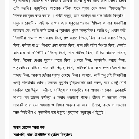
প্রতিনিয়ত। নানাবিধ সীমাবদ্ধতার মাঝেও আমরা যুগের সাথে তাল মিলিয়ে চলার
চেষ্টা করছি। প্রযুক্তির আলোক বর্তিকা হাতে প্রায় দেড় ডজন শিক্ষাপ্রেমিক
শিক্ষক নিরন্তর কাজ করছে । পথটা বন্ধুর, তবে অসাধ্য নয় বলে আমার বিশ্বাস।
স্কুলের রেজাল্ট বা এই সব দেখার জন্য স্কুলের প্রধান শিক্ষিকা ও তার সহকর্মীরা
রয়েছেন এবং আমি জানি তারা এ ব্যাপারে খুবই আন্তরিক। আমি শুধু খেয়াল করি
শিক্ষার্থীরা শতভাগ পাশ করছে কিনা, গল্প করতে শিখছে কিনা, ঝগড়া করতে শিখছে
কিনা, কবিতা বা গল্প লিখতে চেষ্টা করছে কিনা, ভাল ছবি আঁকা শিখছে কিনা, সেলাই
কারুকাজ বা কম্পিউটার শিখছে কিনা, গান গাইছে কিনা, টিফিন বানাতে পারছে
কিনা, সিনেমা দেখার সুযোগ পাচ্ছে কিনা, খেলছে কিনা, স্কাউটিং করছে কিনা,
পাঠ্যবইয়ের বাইরে কোন বই পড়ছে কিনা, লাইব্রেরিতে বসে পেপার/ম্যাগাজিন
পড়ছে কিনা, আকাশ ছোঁয়ার স্বপ্ন দেখছে কিনা। আসলে, আমি শুধু চাই শিক্ষার্থীরা
একটু কালচারাল্ড হোক। হৃদয়ের সুকুমার বৃত্তিগুলোর চর্চা করুক, আর একটু বেশি
মানবিক হয়ে উঠুক। ক্রীড়া, সাহিত্য ও সংস্কৃতির সব শাখায় না হোক, দু-চারটে
শাখায় যেন তাদের দুর্দান্ত ও অবাধ পদচারণা থাকে। জীবন বা সমাজের কোন
স্তরেই তারা যেন অসহায় ও নিঃস্ব অনুভব না করে। চিন্তা, কাজে ও স্বপ্নে
আত্ম-নির্ভরশীল ও সৃজনশীল হয়ে উঠুক; প্রত্যাশা শুধুমাত্র এইটুকুই।
জনাব রোশেন আরা হক
সভাপতি, রাজ টেক্সটাইল মাধ্যমিক বিদ্যালয়